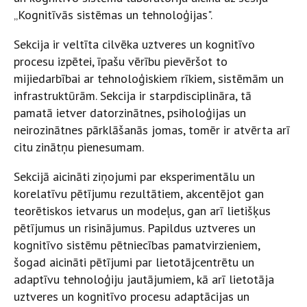
„Kognitīvās sistēmas un tehnoloģijas".
Sekcija ir veltīta cilvēka uztveres un kognitīvo
procesu izpētei, īpašu vērību pievēršot to
mijiedarbībai ar tehnoloģiskiem rīkiem, sistēmām un
infrastruktūrām. Sekcija ir starpdisciplināra, tā
pamatā ietver datorzinātnes, psiholoģijas un
neirozinātnes pārklāšanās jomas, tomēr ir atvērta arī
citu zinātņu pienesumam.
Sekcijā aicināti ziņojumi par eksperimentālu un
korelatīvu pētījumu rezultātiem, akcentējot gan
teorētiskos ietvarus un modeļus, gan arī lietišķus
pētījumus un risinājumus. Papildus uztveres un
kognitīvo sistēmu pētniecības pamatvirzieniem,
šogad aicināti pētījumi par lietotājcentrētu un
adaptīvu tehnoloģiju jautājumiem, kā arī lietotāja
uztveres un kognitīvo procesu adaptācijas un