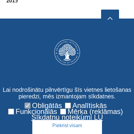
2015
Lai nodrošinātu pilnvērtīgu šīs vietnes lietošanas
Privacy policy
Latviski
pieredzi, mēs izmantojam sīkdatnes.
UL Faculty of Science
Obligātās
Analītiskās
and Technology
Funkcionālās
Mērķa (reklāmas)
Sīkdatņu noteikumi LU
Piekrist visam